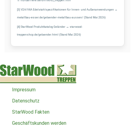
→ nullbarriere.de/din18065_treppen.htm
[3] V2A/V4A Edelstahlspezifikationen für Innen- und Außenanwendungen →
metallbau-esser.de/gelaender-metallbau-aussen/ (Stand Mai 2026)
[4] StarWood Produktkatalog Geländer → starwood-
treppenshop.de/gelaender.html (Stand Mai 2026)
Impressum
Datenschutz
StarWood Fakten
Geschäftskunden werden