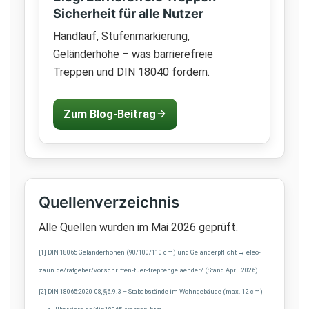
Sicherheit für alle Nutzer
Handlauf, Stufenmarkierung,
Geländerhöhe – was barrierefreie
Treppen und DIN 18040 fordern.
Zum Blog-Beitrag
Quellenverzeichnis
Alle Quellen wurden im Mai 2026 geprüft.
[1] DIN 18065 Geländerhöhen (90/100/110 cm) und Geländerpflicht → eleo-
zaun.de/ratgeber/vorschriften-fuer-treppengelaender/ (Stand April 2026)
[2] DIN 18065:2020-08, §6.9.3 – Stababstände im Wohngebäude (max. 12 cm)