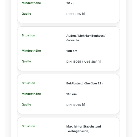
90 cm
DIN 18065 [1]
Außen / Mehrfamilienhaus /
Gewerbe
100 cm
DIN 18065 / ArbStättV [1]
Bei Absturzhöhe über 12 m
110 cm
DIN 18065 [1]
Max. lichter Stababstand
(Wohngebäude)