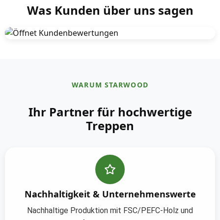
Was Kunden über uns sagen
K
l
i
c
WARUM STARWOOD
k
e
Ihr Partner für hochwertige
n
Treppen
,
u
m
G
o
o
Nachhaltigkeit & Unternehmenswerte
g
Nachhaltige Produktion mit FSC/PEFC-Holz und
l