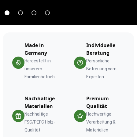
IHRE IDEE
Made in
Individuelle
Unsere
Germany
Beratung
Hergestellt in
Persönliche
Konfiguratoren
unserem
Betreuung vom
Familienbetrieb
Experten
Treppen, Geländer & Holzprodukte online
gestalten
Nachhaltige
Premium
Materialien
Qualität
Jetzt konfigurieren
Nachhaltige
Hochwertige
FSC/PEFC Holz-
Verarbeitung &
Qualität
Materialien