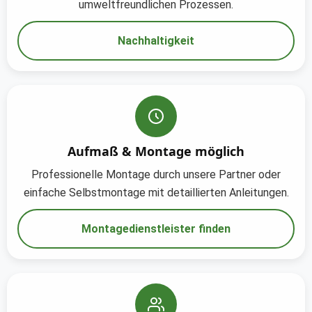
umweltfreundlichen Prozessen.
e
R
Nachhaltigkeit
e
v
i
e
w
s
Aufmaß & Montage möglich
z
u
Professionelle Montage durch unsere Partner oder
ö
einfache Selbstmontage mit detaillierten Anleitungen.
f
f
Montagedienstleister finden
n
e
n