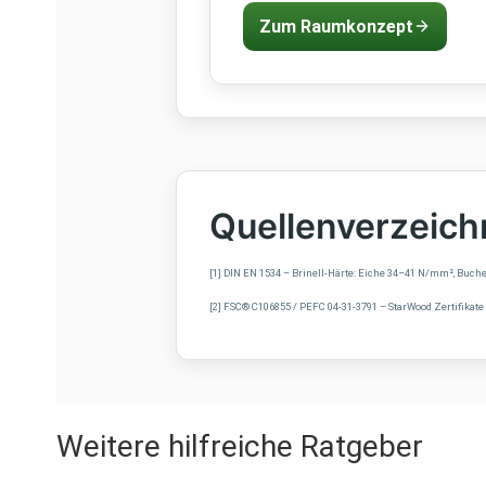
Zum Raumkonzept
Quellenverzeich
[1] DIN EN 1534 – Brinell-Härte: Eiche 34–41 N/mm², Bu
[2] FSC® C106855 / PEFC 04-31-3791 – StarWood Zertifikate
Weitere hilfreiche Ratgeber