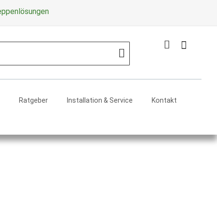
Zum
reppenlösungen
Inhalt
springe
Mein Warenko
Search
Ratgeber
Installation & Service
Kontakt