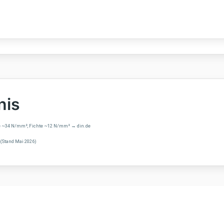
nis
che ~34 N/mm², Fichte ~12 N/mm² → din.de
 (Stand Mai 2026)