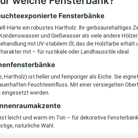
für welche Fensterbank?
 feuchteexponierte Fensterbänke
ell-Härte ein robustes Hartholz. Ihr gerbsäurehaltiges 
ondenswasser und Gießwasser als viele andere Hölzer.
Behandlung mit UV-stabilem Öl, das die Holzfarbe erhäl
harakter mit – für rustikale oder Landhausstile ideal.
nnenfensterbänke
Hartholz) ist heller und feinporiger als Eiche. Sie eigne
erhaften Feuchteeinfluss. Mit einer versiegelten Ober
 eingesetzt werden.
e Innenraumakzente
ist leicht und warm im Ton – für dekorative Fensterbän
tige, natürliche Wahl.