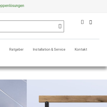
Zum
reppenlösungen
Inhalt
springe
Mein Warenko
Search
Ratgeber
Installation & Service
Kontakt