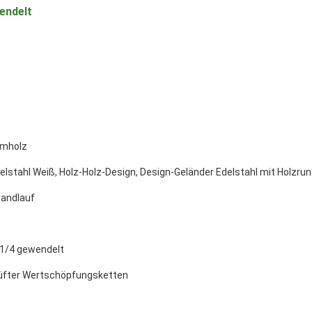
endelt
eimholz
Edelstahl Weiß, Holz-Holz-Design, Design-Geländer Edelstahl mit Holzr
handlauf
 1/4 gewendelt
prüfter Wertschöpfungsketten