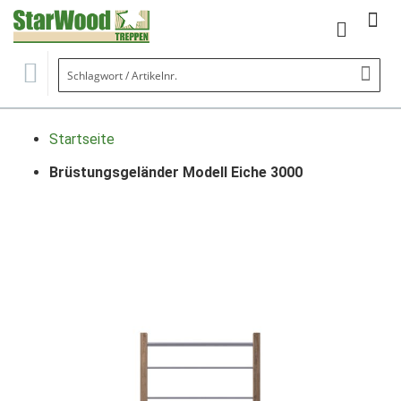
Mein Wa
Se
Startseite
Brüstungsgeländer Modell Eiche 3000
Zum
Ende
der
Bildgalerie
springen