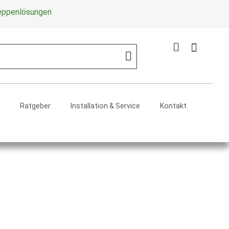
Zum
reppenlösungen
Inhalt
springe
Mein Warenko
Search
Ratgeber
Installation & Service
Kontakt