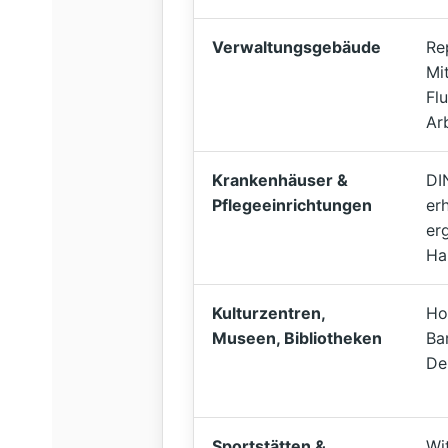
Verwaltungsgebäude
Re
Mi
Fl
Ar
Krankenhäuser &
DI
Pflegeeinrichtungen
er
er
Ha
Kulturzentren,
Ho
Museen, Bibliotheken
Bar
De
Sportstätten &
Wi