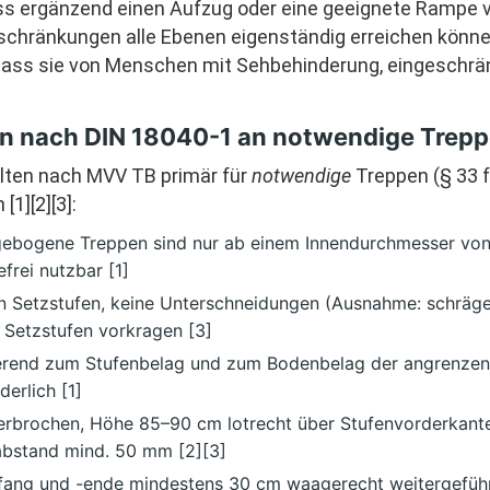
 ergänzend einen Aufzug oder eine geeignete Rampe vo
schränkungen alle Ebenen eigenständig erreichen können
 dass sie von Menschen mit Sehbehinderung, eingeschrä
n nach DIN 18040-1 an notwendige Trep
gelten nach MVV TB primär für
notwendige
Treppen (§ 33 f
1][2][3]:
ebogene Treppen sind nur ab einem Innendurchmesser von
frei nutzbar [1]
n Setzstufen, keine Unterschneidungen (Ausnahme: schräge
e Setzstufen vorkragen [3]
erend zum Stufenbelag und zum Bodenbelag der angrenzen
erlich [1]
terbrochen, Höhe 85–90 cm lotrecht über Stufenvorderkante
stand mind. 50 mm [2][3]
ng und -ende mindestens 30 cm waagerecht weitergeführ