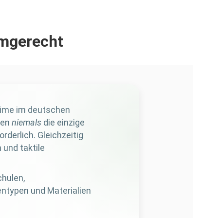
rmgerecht
egime im deutschen
pen
niemals
die einzige
derlich. Gleichzeitig
 und taktile
chulen,
ntypen und Materialien