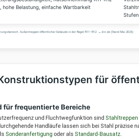
], hohe Belastung, einfache Wartbarkeit
Stahlt
Stufen
ngsbereich. Außentreppen öffentlicher Gebäude in der Regel R11–R12. → din.de (Stand Mai 2026)
Konstruktionstypen für öffent
 für frequentierte Bereiche
utzerfrequenz und Fluchtwegfunktion sind
Stahltreppen
urchgehende Handläufe lassen sich bei Stahl präzise 
als
Sonderanfertigung
oder als
Standard-Bausatz
.