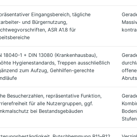
präsentativer Eingangsbereich, tägliche
Gerade
tarbeiter- und Bürgernutzung,
Massiv
uchtwegvorschriften, ASR A1.8 für
kontra
beitsbereiche
N 18040-1 + DIN 13080 (Krankenhausbau),
Gerade
höhte Hygienestandards, Treppen ausschließlich
durchl
gänzend zum Aufzug, Gehhilfen-gerechte
offene
ndläufe
Abruts
he Besucherzahlen, repräsentative Funktion,
Gerade
rierefreiheit für alle Nutzergruppen, ggf.
Kombin
nkmalschutz bei Bestandsgebäuden
Bodeni
Stufen
tterungsbeständigkeit, Rutschhemmung R11–R12
Verzin