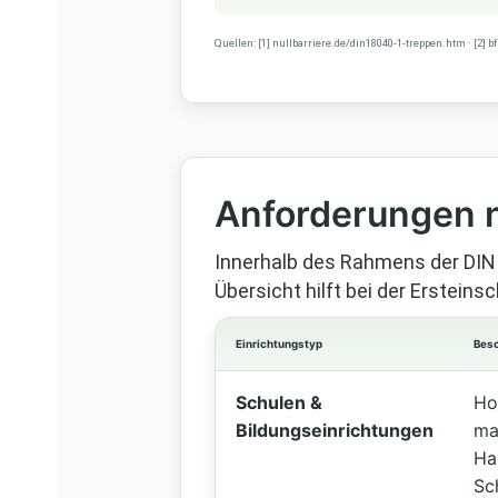
Quellen: [1] nullbarriere.de/din18040-1-treppen.htm · [2] b
Anforderungen n
Innerhalb des Rahmens der DIN
Übersicht hilft bei der Ersteins
Einrichtungstyp
Bes
Schulen &
Ho
Bildungseinrichtungen
max
Ha
Sc