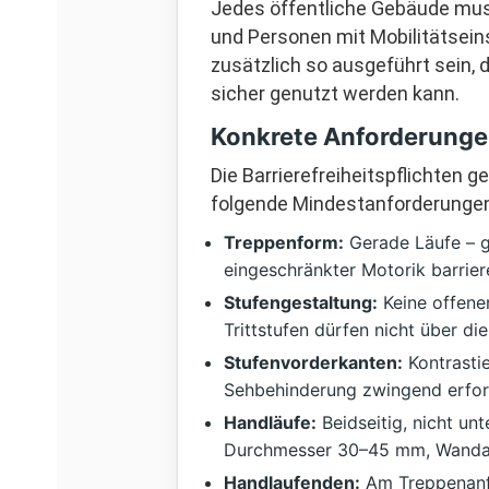
Jedes öffentliche Gebäude muss
und Personen mit Mobilitätsein
zusätzlich so ausgeführt sein,
sicher genutzt werden kann.
Konkrete Anforderunge
Die Barrierefreiheitspflichten 
folgende Mindestanforderungen [
Treppenform:
Gerade Läufe – g
eingeschränkter Motorik barriere
Stufengestaltung:
Keine offene
Trittstufen dürfen nicht über di
Stufenvorderkanten:
Kontrasti
Sehbehinderung zwingend erford
Handläufe:
Beidseitig, nicht un
Durchmesser 30–45 mm, Wandab
Handlaufenden:
Am Treppenanfa