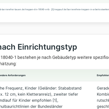
fb-barrierefrei-bauen.de/treppen-din-18040-vvtb · [3] treppauf.de/barrierefreie-treppen-in-arbeitsstaett
ach Einrichtungstyp
 18040-1 bestehen je nach Gebäudetyp weitere spezifis
chätzung:
ondere Anforderungen
Empfohle
he Frequenz, Kinder (Geländer: Stababstand
Gerade
. 12 cm, kein Kletteranreiz), zweiter tiefer
Kombin
ndlauf für Kinder empfohlen [1],
rutsc
hulbaurichtlinien der Bundesländer
geschl