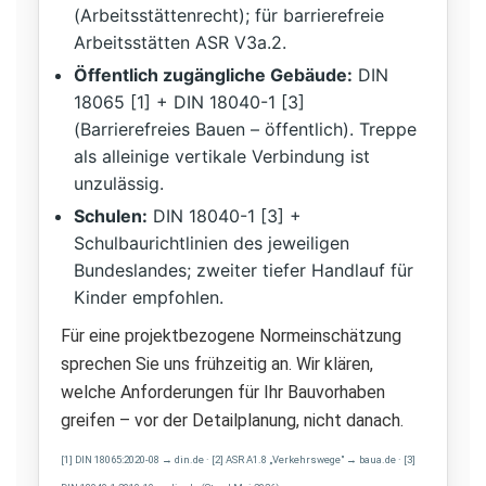
(Arbeitsstättenrecht); für barrierefreie
Arbeitsstätten ASR V3a.2.
Öffentlich zugängliche Gebäude:
DIN
18065 [1] + DIN 18040-1 [3]
(Barrierefreies Bauen – öffentlich). Treppe
als alleinige vertikale Verbindung ist
unzulässig.
Schulen:
DIN 18040-1 [3] +
Schulbaurichtlinien des jeweiligen
Bundeslandes; zweiter tiefer Handlauf für
Kinder empfohlen.
Für eine projektbezogene Normeinschätzung
sprechen Sie uns frühzeitig an. Wir klären,
welche Anforderungen für Ihr Bauvorhaben
greifen – vor der Detailplanung, nicht danach.
[1] DIN 18065:2020-08 → din.de · [2] ASR A1.8 „Verkehrswege" → baua.de · [3]