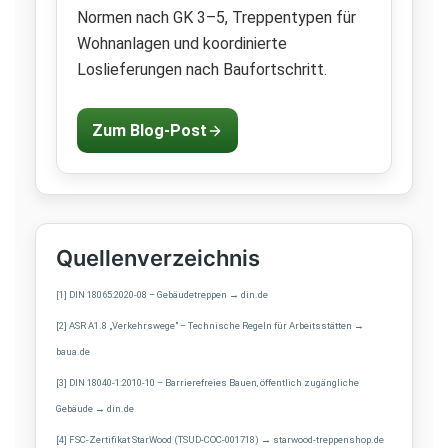
Normen nach GK 3–5, Treppentypen für
Wohnanlagen und koordinierte
Loslieferungen nach Baufortschritt.
Zum Blog-Post
Quellenverzeichnis
[1] DIN 18065:2020-08 – Gebäudetreppen → din.de
[2] ASR A1.8 „Verkehrswege" – Technische Regeln für Arbeitsstätten →
baua.de
[3] DIN 18040-1:2010-10 – Barrierefreies Bauen, öffentlich zugängliche
Gebäude → din.de
[4] FSC-Zertifikat StarWood (TSUD-COC-001718) → starwood-treppenshop.de