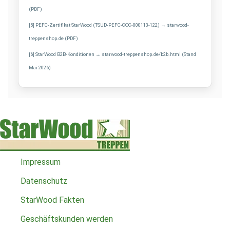
(PDF)
[5] PEFC-Zertifikat StarWood (TSUD-PEFC-COC-000113-122) → starwood-
treppenshop.de (PDF)
[6] StarWood B2B-Konditionen → starwood-treppenshop.de/b2b.html (Stand
Mai 2026)
Impressum
Datenschutz
StarWood Fakten
Geschäftskunden werden