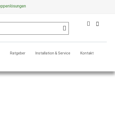
Zum
reppenlösungen
Inhalt
springe
Mein Warenko
Search
Ratgeber
Installation & Service
Kontakt