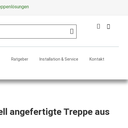
Zum
reppenlösungen
Inhalt
springe
Mein Warenko
Search
Ratgeber
Installation & Service
Kontakt
ell angefertigte Treppe aus