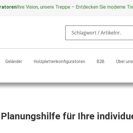
ratoren
Ihre Vision, unsere Treppe – Entdecken Sie moderne T
Search
Geländer
Holzplattenkonfiguratoren
B2B
Über uns
lanungshilfe für Ihre individu