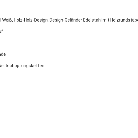
z
ahl Weiß, Holz-Holz-Design, Design-Geländer Edelstahl mit Holzrundstä
uf
ade
r Wertschöpfungsketten