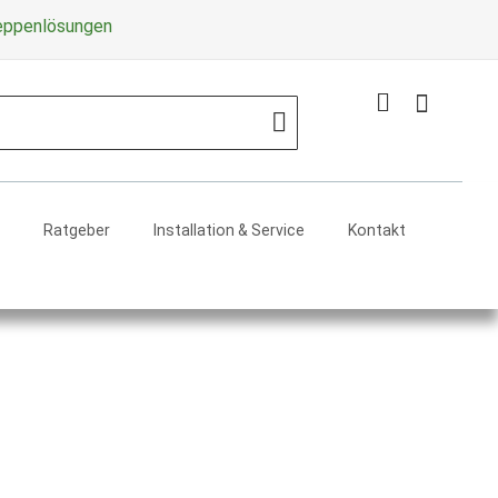
Zum
reppenlösungen
Inhalt
springe
Mein Warenko
Search
Ratgeber
Installation & Service
Kontakt