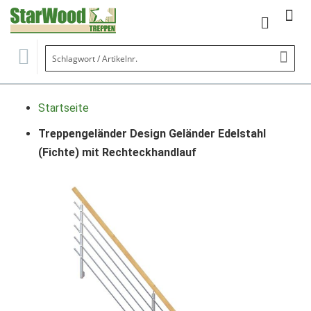
Mein Wa
Se
Startseite
Treppengeländer Design Geländer Edelstahl
(Fichte) mit Rechteckhandlauf
Zum
Ende
der
Bildgalerie
springen