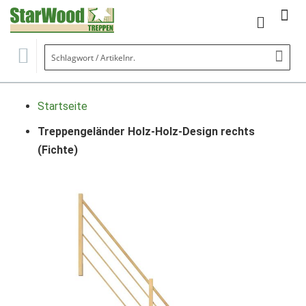
Mein Wa
Se
Startseite
Treppengeländer Holz-Holz-Design rechts
(Fichte)
Zum
Ende
der
Bildgalerie
springen