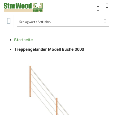
Mein Wa
Se
Startseite
Treppengeländer Modell Buche 3000
Zum
Ende
der
Bildgalerie
springen