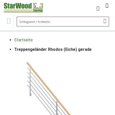
Mein Wa
Se
Startseite
Treppengeländer Rhodos (Eiche) gerade
Zum
Ende
der
Bildgalerie
springen