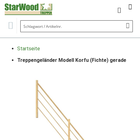
Mein Wa
Se
Startseite
Treppengeländer Modell Korfu (Fichte) gerade
Zum
Ende
der
Bildgalerie
springen