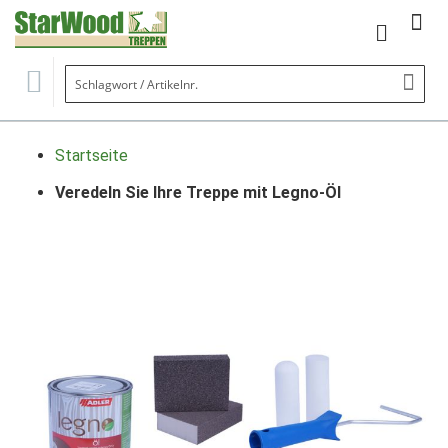
Mein Wa
Se
Startseite
Veredeln Sie Ihre Treppe mit Legno-Öl
Zum
Ende
der
Bildgalerie
springen