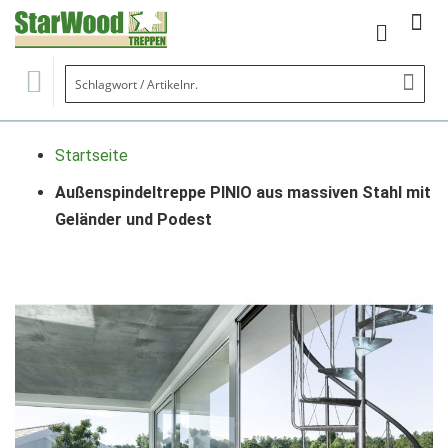
Mein Wa
Se
Startseite
Außenspindeltreppe PINIO aus massiven Stahl mit
Geländer und Podest
Zum
Ende
der
Bildgalerie
springen