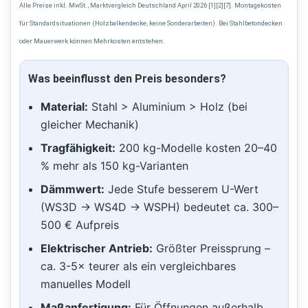
Alle Preise inkl. MwSt., Marktvergleich Deutschland April 2026 [1][2][7]. Montagekosten
für Standardsituationen (Holzbalkendecke, keine Sonderarbeiten). Bei Stahlbetondecken
oder Mauerwerk können Mehrkosten entstehen.
Was beeinflusst den Preis besonders?
Material:
Stahl > Aluminium > Holz (bei
gleicher Mechanik)
Tragfähigkeit:
200 kg-Modelle kosten 20–40
% mehr als 150 kg-Varianten
Dämmwert:
Jede Stufe besserem U-Wert
(WS3D → WS4D → WSPH) bedeutet ca. 300–
500 € Aufpreis
Elektrischer Antrieb:
Größter Preissprung –
ca. 3-5× teurer als ein vergleichbares
manuelles Modell
Maßanfertigung:
Für Öffnungen außerhalb