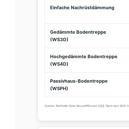
Einfache Nachrüstdämmung
Gedämmte Bodentreppe
(WS3D)
Hochgedämmte Bodentreppe
(WS4D)
Passivhaus-Bodentreppe
(WSPH)
Quellen: Wellhöfer, Dolle, BaustoffWissen [1][2]. Stand April 202