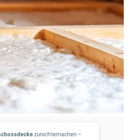
schossdecke
zunichtemachen –