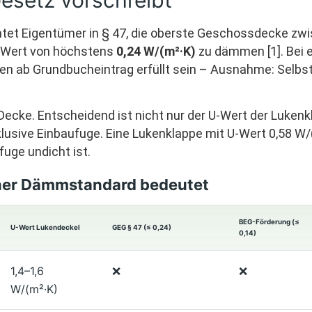
esetz vorschreibt
htet Eigentümer in § 47, die oberste Geschossdecke 
-Wert von höchstens
0,24 W/(m²·K)
zu dämmen [1]. Bei
ren ab Grundbucheintrag erfüllt sein – Ausnahme: Selbstn
Decke. Entscheidend ist nicht nur der U-Wert der Lukenkl
lusive Einbaufuge. Eine Lukenklappe mit U-Wert 0,58 W
uge undicht ist.
her Dämmstandard bedeutet
BEG-Förderung (≤
U-Wert Lukendeckel
GEG § 47 (≤ 0,24)
0,14)
1,4–1,6
❌
❌
W/(m²·K)