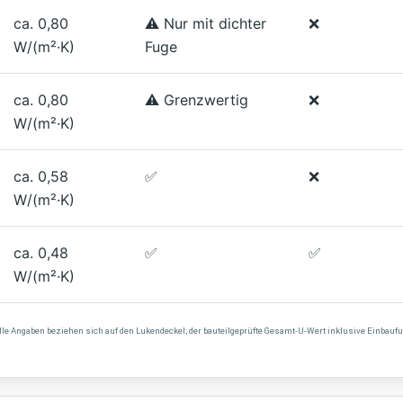
ca. 0,80
⚠️ Nur mit dichter
❌
W/(m²·K)
Fuge
ca. 0,80
⚠️ Grenzwertig
❌
W/(m²·K)
ca. 0,58
✅
❌
W/(m²·K)
ca. 0,48
✅
✅
W/(m²·K)
6. Alle Angaben beziehen sich auf den Lukendeckel; der bauteilgeprüfte Gesamt-U-Wert inklusive Einbau