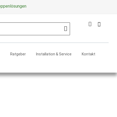
Zum
reppenlösungen
Inhalt
springe
Mein Warenko
Search
Ratgeber
Installation & Service
Kontakt