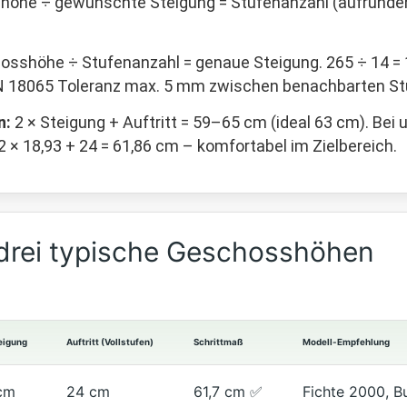
öhe ÷ gewünschte Steigung = Stufenanzahl (aufrunden)
sshöhe ÷ Stufenanzahl = genaue Steigung. 265 ÷ 14 = 1
N 18065 Toleranz max. 5 mm zwischen benachbarten Stuf
n:
2 × Steigung + Auftritt = 59–65 cm (ideal 63 cm). Bei u
2 × 18,93 + 24 = 61,86 cm – komfortabel im Zielbereich.
 drei typische Geschosshöhen
eigung
Auftritt (Vollstufen)
Schrittmaß
Modell-Empfehlung
cm
24 cm
61,7 cm ✅
Fichte 2000, 