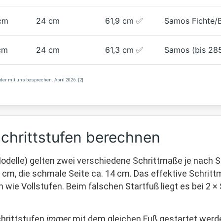
cm
24 cm
61,9 cm ✅
Samos Fichte/
cm
24 cm
61,3 cm ✅
Samos (bis 28
der mit uns besprechen. April 2026. [2]
schrittstufen berechnen
elle) gelten zwei verschiedene Schrittmaße je nach Sta
 cm, die schmale Seite ca. 14 cm. Das effektive Schrittm
h wie Vollstufen. Beim falschen Startfuß liegt es bei 2 
hrittstufen
immer
mit dem gleichen Fuß gestartet werd