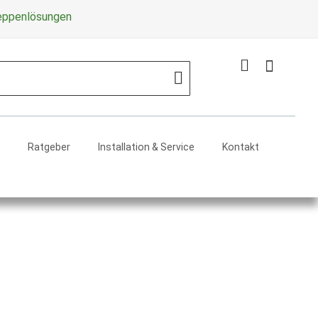
Zum
reppenlösungen
Inhalt
springe
Mein Warenko
Search
Ratgeber
Installation & Service
Kontakt