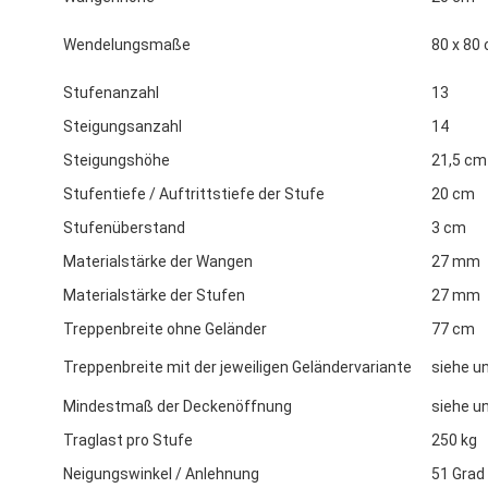
Wendelungsmaße
80 x 80
Stufenanzahl
13
Steigungsanzahl
14
Steigungshöhe
21,5 cm
Stufentiefe / Auftrittstiefe der Stufe
20 cm
Stufenüberstand
3 cm
Materialstärke der Wangen
27 mm
Materialstärke der Stufen
27 mm
Treppenbreite ohne Geländer
77 cm
Treppenbreite mit der jeweiligen Geländervariante
siehe un
Mindestmaß der Deckenöffnung
siehe un
Traglast pro Stufe
250 kg
Neigungswinkel / Anlehnung
51 Grad