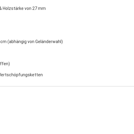
z & Holzstärke von 27 mm
0 cm (abhängig von Geländerwahl)
ffen)
r Wertschöpfungsketten