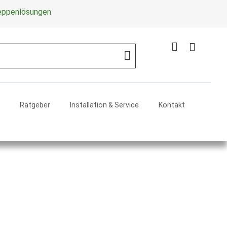
Zum
reppenlösungen
Inhalt
springe
Mein Warenko
Search
Ratgeber
Installation & Service
Kontakt