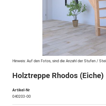
Zum
Hinweis: Auf den Fotos, sind die Anzahl der Stufen / S
Anfang
Holztreppe Rhodos (Eiche)
der
Bildgalerie
springen
Artikel-Nr
040203-00