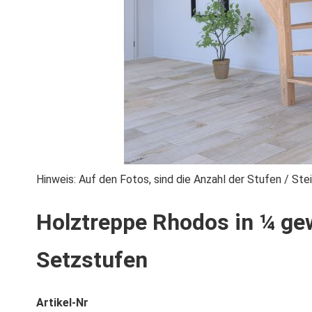
Zum
Hinweis: Auf den Fotos, sind die Anzahl der Stufen / S
Anfang
Holztreppe Rhodos in ¼ gew
der
Bildgalerie
Setzstufen
springen
Artikel-Nr