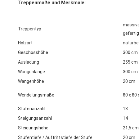
Treppenmaße und Merkmale:
massive
Treppentyp
gefertig
Holzart
naturbel
Geschosshöhe
300 cm
Ausladung
255 cm
Wangenlänge
300 cm 
Wangenhöhe
20 cm
Wendelungsmaße
80 x 80
Stufenanzahl
13
Steigungsanzahl
14
Steigungshöhe
21,5 cm
Stufentiefe / Auftrittstiefe der Stufe
20 cm