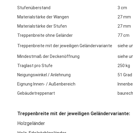
Stufenüberstand
3 cm
Materialstärke der Wangen
27 mm
Materialstärke der Stufen
27 mm
Treppenbreite ohne Geländer
77 cm
Treppenbreite mit der jeweiligen Geländervariante
siehe un
Mindestmaß der Deckenöffnung
siehe un
Traglast pro Stufe
250 kg
Neigungswinkel / Anlehnung
51 Grad
Eignung Innen- / Außenbereich
Innenbe
Gebäudetreppenart
baurech
Treppenbreite mit der jeweiligen Geländervariante:
Holzgeländer