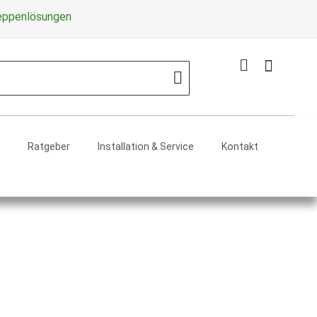
Zum
reppenlösungen
Inhalt
springe
Mein Warenko
Search
Ratgeber
Installation & Service
Kontakt