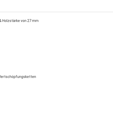
z & Holzstärke von 27 mm
r Wertschöpfungsketten