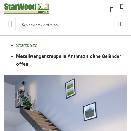
Mein Wa
Se
Startseite
Metallwangentreppe in Anthrazit ohne Geländer
offen
Zum
Ende
der
Bildgalerie
springen