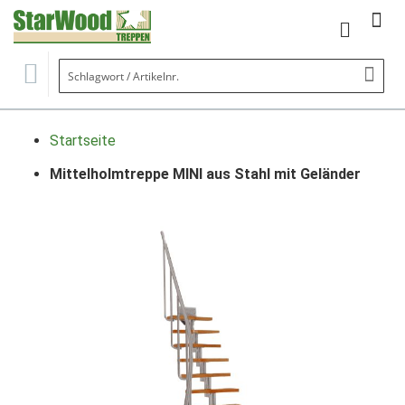
Mein Wa
Se
Startseite
Mittelholmtreppe MINI aus Stahl mit Geländer
Zum
Ende
der
Bildgalerie
springen