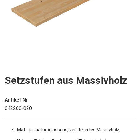
Zum
Setzstufen aus Massivholz
Anfang
der
Bildgalerie
Artikel-Nr
springen
042200-020
Material: naturbelassens, zertifiziertes Massivholz