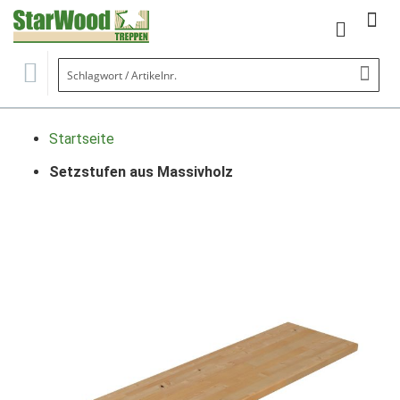
Mein Wa
Se
Startseite
Setzstufen aus Massivholz
Zum
Ende
der
Bildgalerie
springen