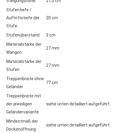
Steigungshöhe
21,5 cm
Stufentiefe /
Auftrittstiefe der
20 cm
Stufe
Stufenüberstand
3 cm
Materialstärke der
27 mm
Wangen
Materialstärke der
27 mm
Stufen
Treppenbreite ohne
77 cm
Geländer
Treppenbreite mit
der jeweiligen
siehe unten detailliert aufgeführt
Geländervariante
Mindestmaß der
siehe unten detailliert aufgeführt
Deckenöffnung