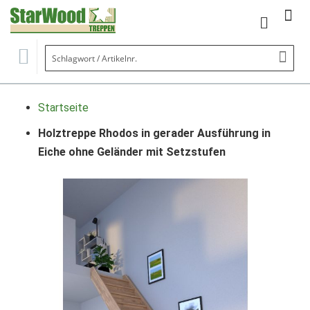
Mein Wa
Se
Startseite
Holztreppe Rhodos in gerader Ausführung in
Eiche ohne Geländer mit Setzstufen
Zum
Ende
der
Bildgalerie
springen