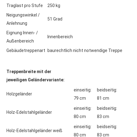
Traglast pro Stufe
250 kg
Neigungswinkel /
51 Grad
Anlehnung
Eignung Innen- /
Innenbereich
Außenbereich
Gebäudetreppenart
baurechtlich nicht notwendige Treppe
Treppenbreite mit der
jeweiligen Geländervariante:
einseitig:
beidseitig:
Holzgeländer
79 cm
81 cm
einseitig:
beidseitig:
Holz-Edelstahlgeländer
80 cm
83 cm
einseitig:
beidseitig:
Holz-Edelstahlgeländer weiß
80 cm
83 cm